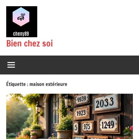
Aller
au
contenu
Bien chez soi
Étiquette :
maison extérieure