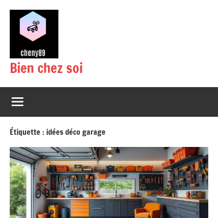
Aller
au
contenu
Bien chez soi
Étiquette :
idées déco garage