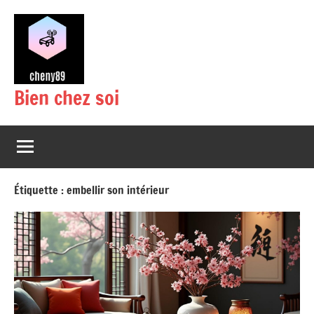
Aller
au
contenu
Bien chez soi
Étiquette :
embellir son intérieur