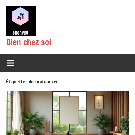
Aller
au
contenu
Bien chez soi
Étiquette :
décoration zen