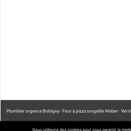
Plombier urgence Bobigny
-
Four à pizza surgelée Weber
-
Verr
Mentions légales
-
Contact
-
Listing publication
Nous utilisons des cookies pour vous garantir la meil