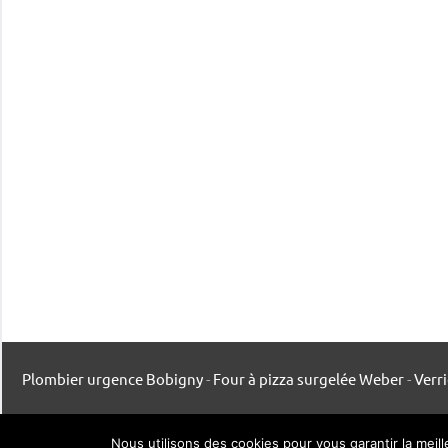
Plombier urgence Bobigny
-
Four à pizza surgelée Weber
-
Verr
Mentions légales
-
Contact
-
Listing publication
Nous utilisons des cookies pour vous garantir la meil