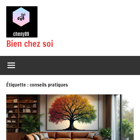
Aller
au
contenu
Bien chez soi
Étiquette :
conseils pratiques