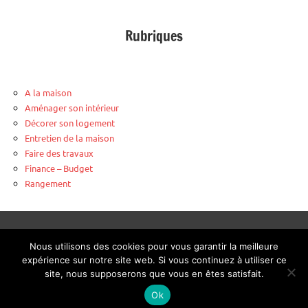
Rubriques
A la maison
Aménager son intérieur
Décorer son logement
Entretien de la maison
Faire des travaux
Finance – Budget
Rangement
Plombier urgence Bobigny
-
Four à pizza surgelée Weber
-
Nous utilisons des cookies pour vous garantir la meilleure
Verrière sur mesure
expérience sur notre site web. Si vous continuez à utiliser ce
site, nous supposerons que vous en êtes satisfait.
Mentions légales
-
Contact
-
Listing publication
Ok