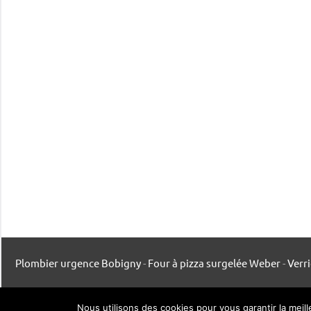
Plombier urgence Bobigny
-
Four à pizza surgelée Weber
-
Verr
Mentions légales
-
Contact
-
Listing publication
Nous utilisons des cookies pour vous garantir la meil