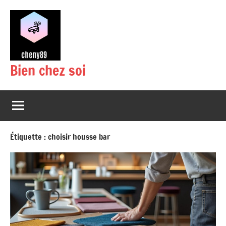
Aller
au
contenu
Bien chez soi
Étiquette :
choisir housse bar