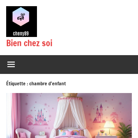
Aller
au
contenu
Bien chez soi
Étiquette :
chambre d’enfant