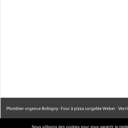
Plombier urgence Bobigny
-
Four à pizza surgelée Weber
-
Verr
Mentions légales
-
Contact
-
Listing publication
Nous utilisons des cookies pour vous garantir la meil