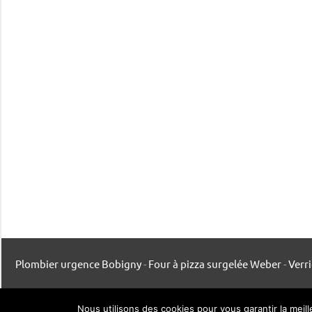
Plombier urgence Bobigny
-
Four à pizza surgelée Weber
-
Verr
Mentions légales
-
Contact
-
Listing publication
Nous utilisons des cookies pour vous garantir la meil