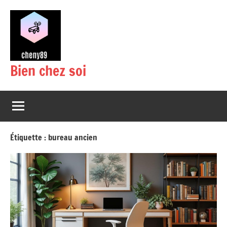
Aller
au
contenu
Bien chez soi
Étiquette :
bureau ancien