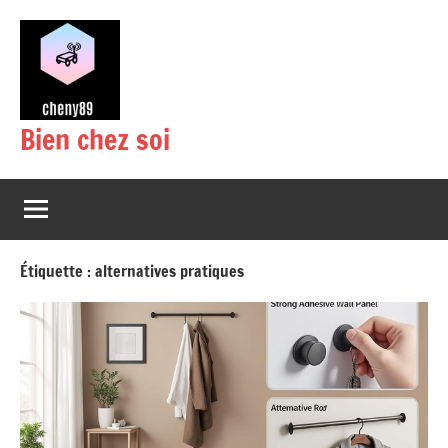
Aller
au
contenu
Bien chez soi
Étiquette :
alternatives pratiques